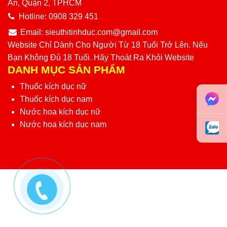
An, Quận 2, TPHCM
Hotline:
0908 329 451
Email:
sieuthitinhduc.com@gmail.com
Website Chỉ Dành Cho Người Từ 18 Tuổi Trở Lên. Nếu
Bạn Không Đủ 18 Tuổi. Hãy Thoát Ra Khỏi Website
DANH MỤC SẢN PHẨM
Thuốc kích dục nữ
Thuốc kích dục nam
Nước hoa kích dục nữ
Nước hoa kích dục nam