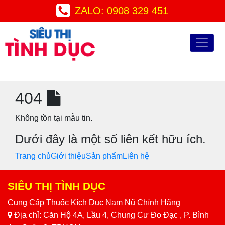
ZALO: 0908 329 451
404
Không tồn tại mẫu tin.
Dưới đây là một số liên kết hữu ích.
Trang chủ
Giới thiệu
Sản phẩm
Liên hệ
SIÊU THỊ TÌNH DỤC
Cung Cấp Thuốc Kích Dục Nam Nũ Chính Hãng
Địa chỉ: Căn Hộ 4A, Lầu 4, Chung Cư Đo Đạc , P. Bình