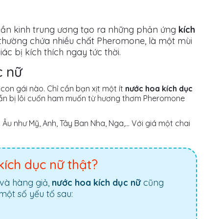
ần kinh trung ương tạo ra những phản ứng
kích
thường chứa nhiều chất Pheromone, là một mùi
ác bị kích thích ngay tức thời.
c nữ
con gái nào. Chỉ cần bạn xịt một ít
nước hoa kích dục
ê mẫn bị lôi cuốn ham muốn từ hương thơm Pheromone
u như Mỹ, Anh, Tây Ban Nha, Nga,... Với giá một chai
ích dục nữ thật?
và hàng giả,
nước hoa kích dục nữ
cũng
một số yếu tố sau: