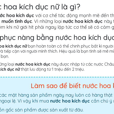
 hoa kích dục nữ là gì?
ớc hoa kích dục
với cơ chế tác động mạnh mẽ đến th
 muốn tình dục
. Vì những loại
nước hoa kích dục
này 
 khi nữ giới hít phải ngay lập tức cơ thể sẽ có cảm gi
 phục nàng bằng nước hoa kích dụ
oa kích dục nữ
bạn hoàn toàn có thể chinh phục bất kì người 
 và tiếp cận với người mình thích. Hiệu quả là bạn tình sẽ m
 bạn.
ững loại
nước hoa kích dục
này được nhập từ các nước Châu Â
ích dục nữ
thật lưu động từ 1 triệu đến 2 triệu.
Làm sao để biết nước hoa k
 các mặt hàng sản phẩm ngày nay luôn có hàng thật 
goại lệ. Vì vậy khi mua
nước hoa kích dục
cần chú ý 
n gốc sản phẩm được sản xuất từ đâu.