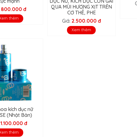
cực mạnh
DỤC NỮ, KÍCH DỤC CON GÁI
QUA MÙI HƯƠNG XỊT TRÊN
:
800.000 đ
CƠ THỂ, PHE
Xem thêm
Giá:
2.500.000 đ
Xem thêm
oa kích dục nữ
SE (Nhật Bản)
:
1.100.000 đ
Xem thêm