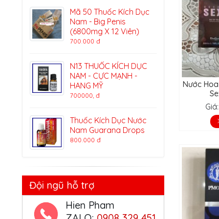
Mã 50 Thuốc Kích Dục
Nam - Big Penis
(6800mg X 12 Viên)
700.000 đ
N13 THUỐC KÍCH DỤC
NAM - CỰC MẠNH -
Nước Hoa 
HANG MỸ
Se
700000, đ
Giá
Thuốc Kích Dục Nước
Nam Guarana Drops
800.000 đ
Đội ngũ hỗ trợ
Hien Pham
ZALO:
0908 329 451