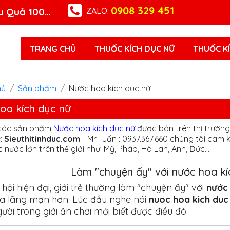
0908 329 451
ZALO:
Chuyên Thuốc Kích Dục Nữ Nam An Toàn Hiệu Quả 100%
TRANG CHỦ
THUỐC KÍCH DỤC NỮ
THUỐC KI
hủ
Sản phẩm
Nước hoa kích dục nữ
oa kích dục nữ
các sản phẩm
Nước hoa kích dục nữ
được bán trên thị trường
e:
Sieuthitinhduc.com
- Mr Tuấn : 0937.367.660 chúng tôi ca
 nước lớn trên thế giới như: Mỹ, Pháp, Hà Lan, Anh, Đức....
Làm "chuyện ấy" với nước hoa kíc
hội hiện đại, giới trẻ thường làm "chuyện ấy" với
nước 
a lãng mạn hơn. Lúc đầu nghe nói
nuoc hoa kich duc
ời trong giới ăn chơi mới biết được điều đó.