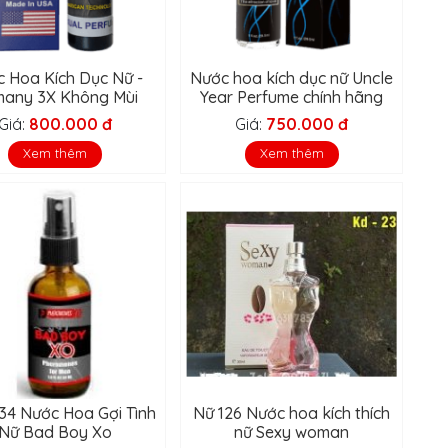
 Hoa Kích Dục Nữ -
Nước hoa kích dục nữ Uncle
any 3X Không Mùi
Year Perfume chính hãng
Giá:
800.000 đ
Giá:
750.000 đ
Xem thêm
Xem thêm
34 Nước Hoa Gợi Tình
Nữ 126 Nước hoa kích thích
Nữ Bad Boy Xo
nữ Sexy woman