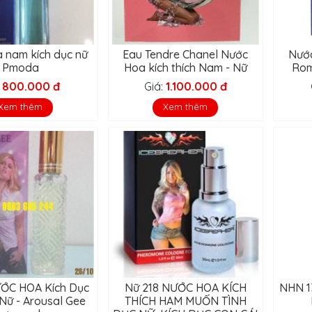
 nam kích dục nữ
Eau Tendre Chanel Nước
Nước
Pmoda
Hoa kích thích Nam - Nữ
Rom
:
800.000 đ
Giá:
1.100.000 đ
Xem thêm
Xem thêm
ỚC HOA Kích Dục
Nữ 218 NƯỚC HOA KÍCH
NHN 1
Nữ - Arousal Gee
THÍCH HAM MUỐN TÌNH