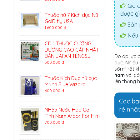
Giá c
được gì
Thuốc nữ 7 Kích dục Nữ
GolD fly USA
Sản 
1.600.000 đ
Nếu 
CD 1 THUỐC CƯỜNG
DƯƠNG CAO CẤP NHẬT
BẢN JAPAN TENGSU
Do áp lực 
dục. Nhiều 
500.000 đ
sớm" rất k
nam
với cá
Thuốc Kích Dục nữ cực
lên thăng 
Mạnh Blue Wizard
600.000 đ
Các b
rẻ nhất
NH55 Nước Hoa Gợi
Tình Nam Ardor For Him
700.000 đ