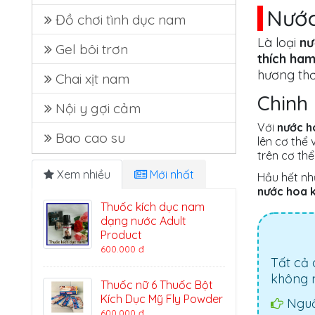
Nước
Đồ chơi tình dục nam
Là loại
nư
Gel bôi trơn
thích ham
hương thơm
Chai xịt nam
Chinh
Nội y gợi cảm
Với
nước h
Bao cao su
lên cơ thể
trên cơ thể
Xem nhiều
Mới nhất
Hầu hết nh
nước hoa k
Thuốc kích dục nam
dạng nước Adult
Product
600.000 đ
Tất cả
không n
Thuốc nữ 6 Thuốc Bột
Kích Dục Mỹ Fly Powder
Nguồ
600.000 đ