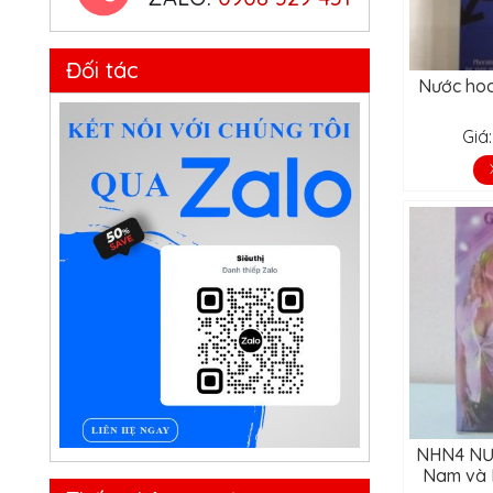
Đối tác
Nước hoa
Giá
NHN4 NƯ
Nam và 