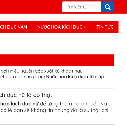
́CH DỤC NAM
NƯỚC HOA KÍCH DỤC
TIN TỨC
 với nhiều nguồn gốc xuất xứ khác nhau.
m kết bán các sản phẩm
Nước hoa kích dục nữ
nhập
h dục nữ là có thật
hoa kích dục nữ
để tăng thêm ham muốn và
có lẽ bạn sẽ không tin nhưng đó là sự thật chỉ