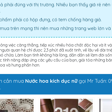
ả phải đúng với thị trường. Nhiều bạn thấy giá rẻ n
.
phẩm phải có hộp đựng, có tem chống hàng giả.
mua trên mạng thì nên mua những trang web lớn và 
công việc căng thẳng, tiếp xúc nhiều hóa chất độc hại và ít 
người quan hệ chỉ được 2,3 phút đã xuất tinh, về lâu về dài t
hó chữa. Làm bạn tình không hài lòng, dần dần sẽ làm đời số
c tính năng đáp ứng các yêu cầu của bạn, giải tỏa những bă
hoa và hưng phấn hơn.
ạn cần mua
Nước hoa kích dục nữ
gọi Mr Tuấn: 0
.