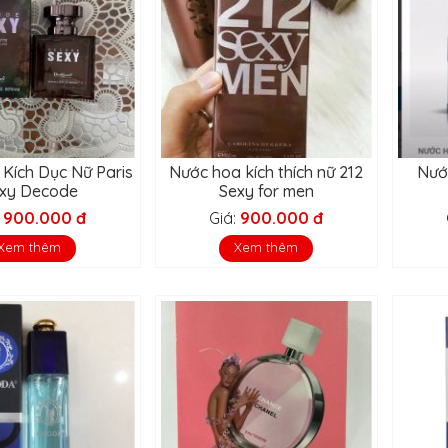
Kích Dục Nữ Paris
Nước hoa kích thích nữ 212
Nướ
xy Decode
Sexy for men
:
900.000 đ
Giá:
900.000 đ
Xem thêm
Xem thêm