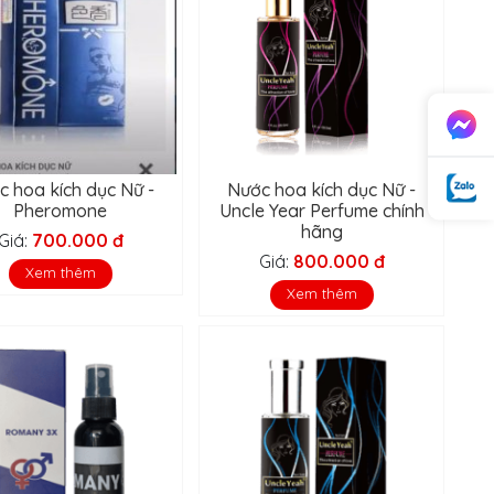
c hoa kích dục Nữ -
Nước hoa kích dục Nữ -
Pheromone
Uncle Year Perfume chính
hãng
Giá:
700.000 đ
Giá:
800.000 đ
Xem thêm
Xem thêm