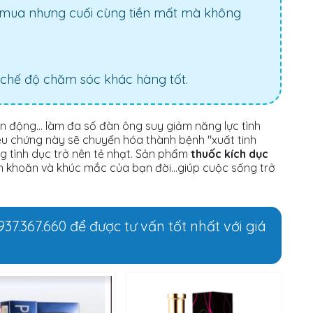
ên mua nhưng cuối cùng tiền mất mà không
chế độ chăm sóc khác hàng tốt.
vận động… làm đa số đàn ông suy giảm năng lực tình
riệu chứng này sẽ chuyển hóa thành bệnh "xuất tinh
ng tình dục trở nên tẻ nhạt. Sản phẩm
thuốc kích dục
n khoăn và khúc mắc của bạn đời...giúp cuộc sống trở
937.367.660 để được tư vấn tốt nhất với giá