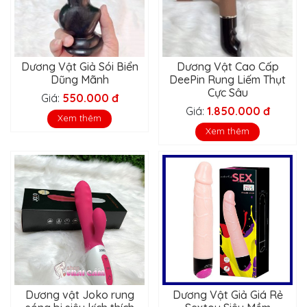
Dương Vật Giả Sói Biển
Dương Vật Cao Cấp
Dũng Mãnh
DeePin Rung Liếm Thụt
Cực Sâu
Giá:
550.000 đ
Giá:
1.850.000 đ
Xem thêm
Xem thêm
Dương vật Joko rung
Dương Vật Giả Giá Rẻ