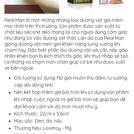
Real Man là một những những loại dương vật giả mềm
mại nhất trên thị trường, Sản phẩm được sản xuất từ
chất liệu silicone dẻo mang lại cho người dùng cảm giác
như đang sờ vào dương vật thật. Làn da của Real Man
giống dương vật nam giới khiến nàng sung sướng khi
chạm tay. Đặc biệt phần bìu dương vật với các nếp gấp
nhăn khiến bạn bị kích thích thị giác, khi thụt nhấp sẽ tạo
ra những va chạm mơn chớn giúp cô bé như được vuốt
ve bên ngoài.
Đối tượng sử dụng: Nữ giới muốn thủ dâm, tự sướng,
cặp đôi đồng tính.
Nên kết hợp thêm gel bôi trơn khi sử dụng sản phẩm
khi nhập cuộc, ngoài ra gel bôi trơn sẽ giúp bạn dễ
đạt khoái cảm với độ trơn mượt như ý.
Kích thước: 22cm x 3.6cm
Màu sắc: Đen, da, nâu
Thương hiệu: Lovetoy - Mỹ