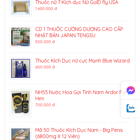
Thuốc nữ 7 Kích dục Nữ GolD fly USA
1.600.000 đ
CD 1 THUỐC CƯỜNG DƯƠNG CAO CẤP
NHẬT BẢN JAPAN TENGSU
500.000 đ
Thuốc Kích Dục nữ cực Mạnh Blue Wizard
600.000 đ
NH55 Nước Hoa Gợi Tình Nam Ardor For
Him
700.000 đ
Mã 50 Thuốc Kích Dục Nam - Big Penis
(6800mg X 12 Viên)