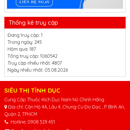
Thống kê truy cập
Đang truy cập: 1
Trong ngày: 245
Hôm qua: 187
Tổng truy cập: 1060542
Truy cập nhiều nhất: 4807
Ngày nhiều nhất: 05.08.2026
SIÊU THỊ TÌNH DỤC
Cung Cấp Thuốc Kích Dục Nam Nũ Chính Hãng
Địa chỉ: Căn Hộ 4A, Lầu 4, Chung Cư Đo Đạc , P. Bình An,
Quận 2, TPHCM
Hotline:
0908 329 451