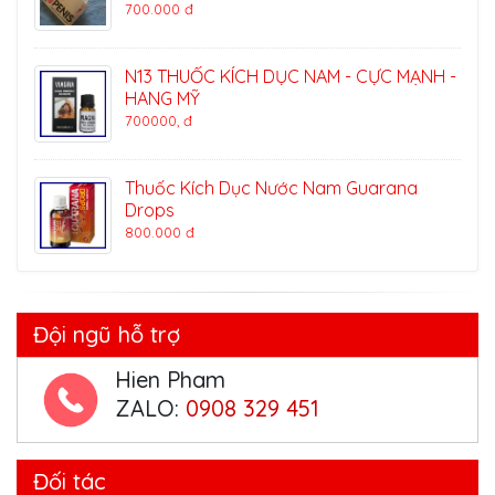
700.000 đ
N13 THUỐC KÍCH DỤC NAM - CỰC MẠNH -
HANG MỸ
700000, đ
Thuốc Kích Dục Nước Nam Guarana
Drops
800.000 đ
Đội ngũ hỗ trợ
Hien Pham
ZALO:
0908 329 451
Đối tác