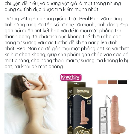
chuyện dễ hiểu, và dương vật giả là một trong những
dụng cụ tình dục được tìm kiếm mạnh nhất.
Dương vật giả có rung giống thật Real Man với những
tính năng rung đa tần số từ nhẹ tới mạnh, hình dáng đẹp,
gân nổi cuốn hút kết hợp với đế ịn mọi mặt phẳng trở
thành dòng đồ chơi tình dục không thể thiếu cho các
nàng tự sướng với các tư thế dễ khiến nàng lên đỉnh
nhất. Real Man có để gắn mọi mặt phẳng bất kỳ với thiết
kế hút chân không, giúp sản phẩm gắn chắc vào các bề
mặt phẳng, cho nàng thoải mái tự sướng mà không lo bị
bật, rơi khỏi bề mặt phẳng.