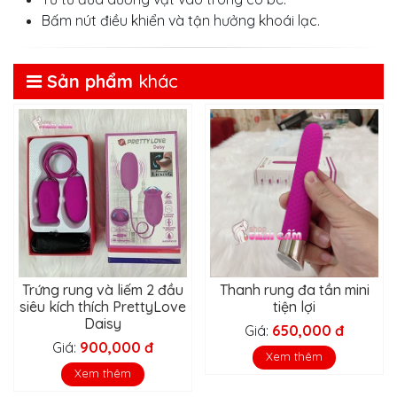
Bấm nút điều khiển và tận hưởng khoái lạc.
Sản phẩm
khác
Trứng rung và liếm 2 đầu
Thanh rung đa tần mini
siêu kích thích PrettyLove
tiện lợi
Daisy
Giá:
650,000 đ
Giá:
900,000 đ
Xem thêm
Xem thêm