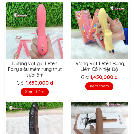
Dương vật giả Leten
Dương Vật Leten Rung,
Fairy siêu mềm rung thụt
Liếm Có Nhiệt Độ
sưởi ấm
Giá:
1,450,000 đ
Giá:
1,650,000 đ
Xem thêm
Xem thêm