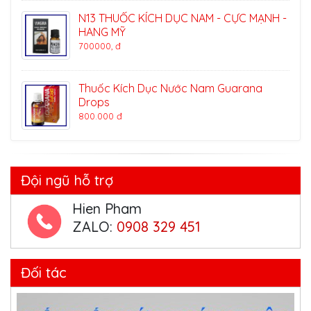
N13 THUỐC KÍCH DỤC NAM - CỰC MẠNH -
HANG MỸ
700000, đ
Thuốc Kích Dục Nước Nam Guarana
Drops
800.000 đ
Đội ngũ hỗ trợ
Hien Pham
ZALO:
0908 329 451
Đối tác