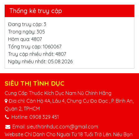
Thống kê truy cập
Đang truy cập: 3
Trong ngày: 305
Hôm qua: 4807
Tổng truy cập: 1060067
Truy cập nhiều nhất: 4807
Ngày nhiều nhất: 05.08.2026
SIÊU THỊ TÌNH DỤC
Cung Cấp Thuốc Kích Dục Nam Nũ Chính Hãng
Địa chỉ: Căn Hộ 4A, Lầu 4, Chung Cư Đo Đạc , P. Bình An,
Quận 2, TPHCM
Hotline:
0908 329 451
Email:
sieuthitinhduc.com@gmail.com
Website Chỉ Dành Cho Người Từ 18 Tuổi Trở Lên. Nếu Bạn