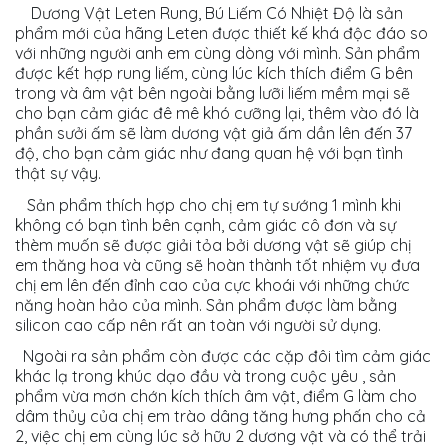
Dương Vật Leten Rung, Bú Liếm Có Nhiệt Độ là sản
phẩm mới của hãng Leten được thiết kế khá độc đáo so
với những người anh em cùng dòng với mình. Sản phẩm
được kết hợp rung liếm, cùng lúc kích thích điểm G bên
trong và âm vật bên ngoài bằng lưỡi liếm mềm mại sẽ
cho bạn cảm giác đê mê khó cưỡng lại, thêm vào đó là
phần sưởi ấm sẽ làm dương vật giả ấm dần lên đến 37
độ, cho bạn cảm giác như đang quan hệ với bạn tình
thật sự vậy.
Sản phẩm thích hợp cho chị em tự sướng 1 mình khi
không có bạn tình bên cạnh, cảm giác cô đơn và sự
thèm muốn sẽ được giải tỏa bởi dương vật sẽ giúp chị
em thăng hoa và cũng sẽ hoàn thành tốt nhiệm vụ đưa
chị em lên đến đỉnh cao của cực khoái với những chức
năng hoàn hảo của mình. Sản phẩm được làm bằng
silicon cao cấp nên rất an toàn với người sử dụng.
Ngoài ra sản phẩm còn được các cặp đôi tìm cảm giác
khác lạ trong khúc dạo đầu và trong cuộc yêu , sản
phẩm vừa mơn chớn kích thích âm vật, điểm G làm cho
dâm thủy của chị em trào dâng tăng hưng phấn cho cả
2, việc chị em cùng lúc sở hữu 2 dương vật và có thể trải