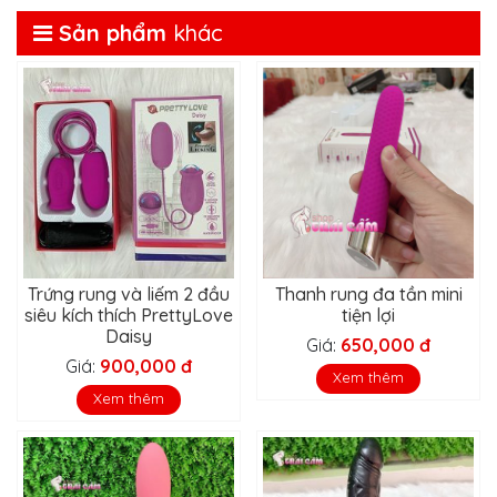
Sản phẩm
khác
Trứng rung và liếm 2 đầu
Thanh rung đa tần mini
siêu kích thích PrettyLove
tiện lợi
Daisy
Giá:
650,000 đ
Giá:
900,000 đ
Xem thêm
Xem thêm