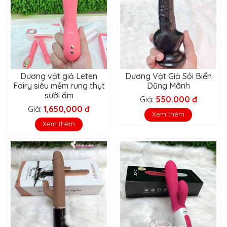
Dương vật giả Leten
Dương Vật Giả Sói Biển
Fairy siêu mềm rung thụt
Dũng Mãnh
sưởi ấm
Giá:
550.000 đ
Giá:
1,650,000 đ
Xem thêm
Xem thêm