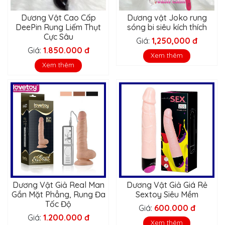
Dương Vật Cao Cấp
Dương vật Joko rung
DeePin Rung Liếm Thụt
sóng bi siêu kích thích
Cực Sâu
Giá:
1,250,000 đ
Giá:
1.850.000 đ
Xem thêm
Xem thêm
Dương Vật Giả Real Man
Dương Vật Giả Giá Rẻ
Gắn Mặt Phẳng, Rung Đa
Sextoy Siêu Mềm
Tốc Độ
Giá:
600.000 đ
Giá:
1.200.000 đ
Xem thêm