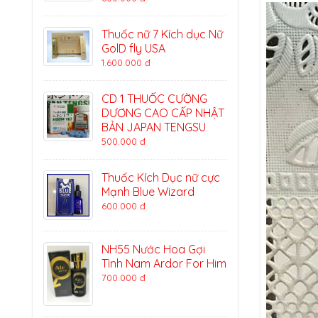
Thuốc nữ 7 Kích dục Nữ
GolD fly USA
1.600.000 đ
CD 1 THUỐC CƯỜNG
DƯƠNG CAO CẤP NHẬT
BẢN JAPAN TENGSU
500.000 đ
Thuốc Kích Dục nữ cực
Mạnh Blue Wizard
600.000 đ
NH55 Nước Hoa Gợi
Tình Nam Ardor For Him
700.000 đ