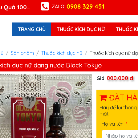
0908 329 451
ZALO:
Chuyên Thuốc Kích Dục Nữ Nam An Toàn Hiệu Quả 100%
TRANG CHỦ
THUỐC KÍCH DỤC NỮ
THUỐC KI
hủ
Sản phẩm
Thuốc kích dục nữ
Thuốc kích dục nữ d
kích dục nữ dạng nước Black Tokyo
800.000 đ
Giá:
ĐẶT HÀ
Hãy để lại thông 
mật
Họ và tên:
*