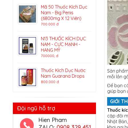
Mã 50 Thuốc Kích Dục
Nam - Big Penis
(6800mg X 12 Viên)
700.000 đ
N13 THUỐC KÍCH DỤC
NAM - CỰC MẠNH -
HANG MỸ
700000, đ
Thuốc Kích Dục Nước
Sản phẩm 
Nam Guarana Drops
mỗi lần g
800.000 đ
Để bạn có
giúp bạn 
GIỚI T
Đội ngũ hỗ trợ
Thuốc kí
cặp đôi m
Hien Pham
Nhật Bản,
ZALO:
0908 329 451
khơi gợi 