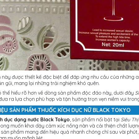
này được thiết kế đặc biệt để đáp ứng nhu cầu của những a
ần gũi, mang lại những trải nghiệm khó quên.
 thể hiểu rõ hơn về dòng sản phẩm độc đáo này, dưới đây
S
đưa ra lựa chọn phù hợp và tận hưởng trọn vẹn niềm vui trong
HIỆU SẢN PHẨM THUỐC KÍCH DỤC NỮ BLACK TOKYO
ch dục dạng nước Black Tokyo
, sản phẩm nổi bật tại
Siêu Thị
ong muốn khơi dậy cảm xúc nồng nàn và cải thiện chất lượng
 sản phẩm mang đến hiệu quả nhanh chóng chỉ sau vài phút, 
ham muốn mãnh liệt.