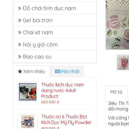
Đồ chơi tình dục nam
Gel bôi trơn
Chai xịt nam
Nội y gợi cảm
Bao cao su
Xem nhiều
Mới nhất
Thuốc kích dục nam
dạng nước Adult
Mô tả
Product
600.000 đ
Siêu Thị T
đôi mong 
Thuốc nữ 6 Thuốc Bột
Với công 
Kích Dục Mỹ Fly Powder
người bạn
600.000 đ