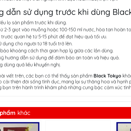
 dẫn sử dụng trước khi dùng Blac
ều lọ sản phẩm trước khi dùng.
ừ 2-3 giọt vào muỗng hoặc 100-150 ml nước, hòa tan hoàn to
trước quan hệ từ 5-15 phút để đạt hiệu quả tối ưu.
ử dụng cho người từ 18 tuổi trở lên.
ảo khoảng cách thời gian hợp lý giữa các lần dùng.
kỹ hướng dẫn sử dụng để đảm bảo an toàn và hiệu quả.
 dùng quá liều khuyến nghị.
ài viết trên, các bạn có thể thấy sản phẩm
Black Tokyo
khôn
p cải thiện đời sống tình dục, mang lại sự thăng hoa và hạnh
 bạn trên hành trình khám phá những cung bậc cảm xúc tình
 phẩm
khác