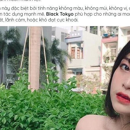
này đặc biệt bởi tính năng không màu, không mùi, không vị
ên tác dụng mạnh mẽ.
Black Tokyo
phù hợp cho những ai mo
át, lãnh cảm, hoặc khó đạt cực khoái.