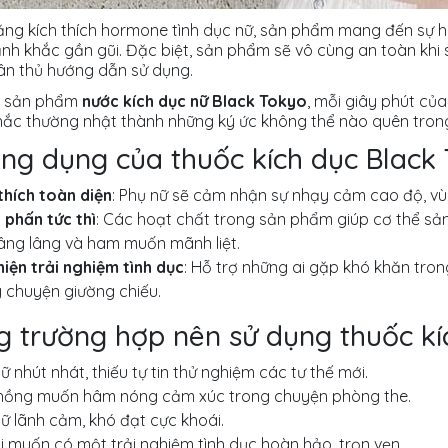
ăng kích thích hormone tình dục nữ, sản phẩm mang đến sự h
nh khắc gần gũi. Đặc biệt, sản phẩm sẽ vô cùng an toàn khi 
uân thủ hướng dẫn sử dụng.
ới sản phẩm
nước kích dục nữ Black Tokyo
, mỗi giây phút củ
ắc thường nhật thành những ký ức không thể nào quên trong 
ng dụng của thuốc kích dục Black
thích toàn diện
: Phụ nữ sẽ cảm nhận sự nhạy cảm cao độ, vù
 phấn tức thì
: Các hoạt chất trong sản phẩm giúp cơ thể sả
lâng lâng và ham muốn mãnh liệt.
hiện trải nghiệm tình dục
: Hỗ trợ những ai gặp khó khăn trong
 chuyện giường chiếu.
 trường hợp nên sử dụng thuốc kí
ữ nhút nhát, thiếu tự tin thử nghiệm các tư thế mới.
hồng muốn hâm nóng cảm xúc trong chuyện phòng the.
ữ lãnh cảm, khó đạt cực khoái.
 muốn có một trải nghiệm tình dục hoàn hảo, trọn vẹn.