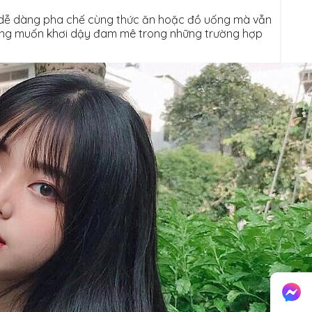
, dễ dàng pha chế cùng thức ăn hoặc đồ uống mà vẫn
ng muốn khơi dậy đam mê trong những trường hợp