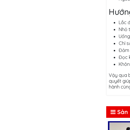
Hướng
Lắc đ
Nhỏ t
Uống 
Chỉ s
Đảm b
Đọc 
Không
Vậy qua b
quyết giú
hành cùng
Sản