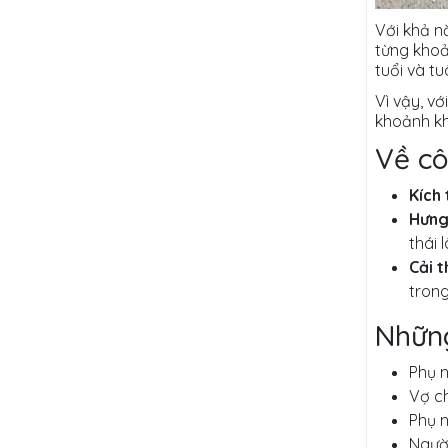
Với khả n
từng khoả
tuổi và t
Vì vậy, v
khoảnh kh
Về cô
Kích 
Hưng
thái 
Cải t
trong
Những
Phụ n
Vợ c
Phụ n
Người