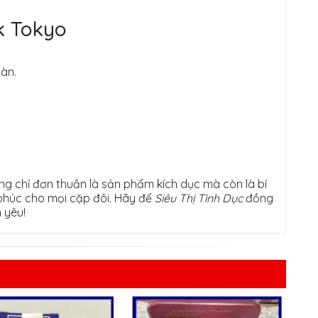
k Tokyo
àn.
g chỉ đơn thuần là sản phẩm kích dục mà còn là bí
 phúc cho mọi cặp đôi. Hãy để
Siêu Thị Tình Dục
đồng
 yêu!