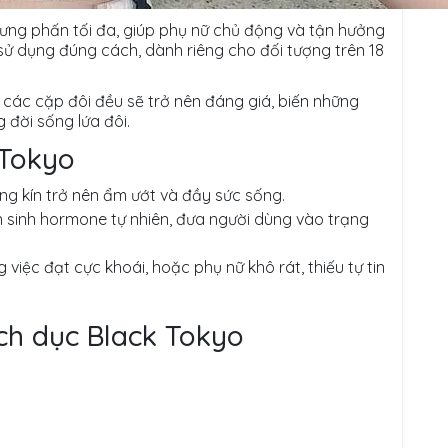
ưng phấn tối đa, giúp phụ nữ chủ động và tận hưởng
sử dụng đúng cách, dành riêng cho đối tượng trên 18
a các cặp đôi đều sẽ trở nên đáng giá, biến những
đời sống lứa đôi.
 Tokyo
ng kín trở nên ẩm ướt và đầy sức sống.
n sinh hormone tự nhiên, đưa người dùng vào trạng
 việc đạt cực khoái, hoặc phụ nữ khô rát, thiếu tự tin
ch dục Black Tokyo