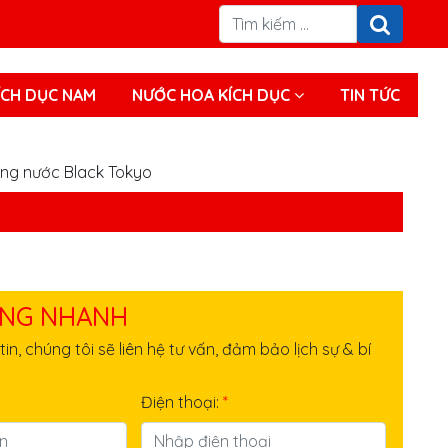
́CH DỤC NAM
NƯỚC HOA KÍCH DỤC
TIN TỨC
ạng nước Black Tokyo
NG NHANH
tin, chúng tôi sẽ liên hệ tư vấn, đảm bảo lịch sự & bí
Điện thoại:
*