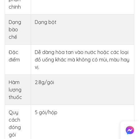
chính
Dạng
Dạng bột
bào
chế
Đặc
Dễ dàng hòa tan vào nước hoặc các loại
điểm
đồ uống khác mà không có mùi, màu hay
vị.
Hàm
2.8g/gói
lượng
thuốc
Quy
5 gói/hộp
cách
đóng
gói