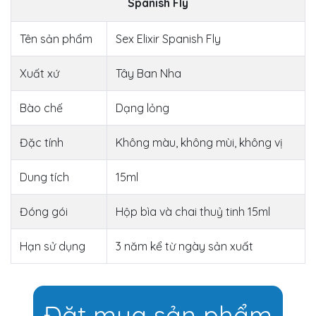
Spanish Fly
Tên sản phẩm
Sex Elixir Spanish Fly
Xuất xứ
Tây Ban Nha
Bào chế
Dạng lỏng
Đặc tính
Không màu, không mùi, không vị
Dung tích
15ml
Đóng gói
Hộp bìa và chai thuỷ tinh 15ml
Hạn sử dụng
3 năm kể từ ngày sản xuất
Đặt mua sản phẩm