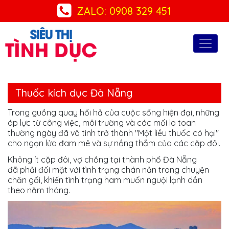
ZALO: 0908 329 451
Thuốc kích dục Đà Nẵng
Trong guồng quay hối hả của cuộc sống hiện đại, những
áp lực từ công việc, môi trường và các mối lo toan
thường ngày đã vô tình trở thành "Một liều thuốc có hại"
cho ngọn lửa đam mê và sự nồng thắm của các cặp đôi.
Không ít cặp đôi, vợ chồng tại thành phố Đà Nẵng
đã phải đối mặt với tình trạng chán nản trong chuyện
chăn gối, khiến tình trạng ham muốn nguội lạnh dần
theo năm tháng.