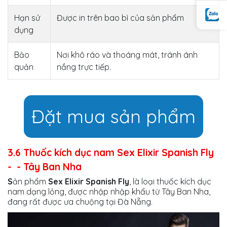
Hạn sử
Được in trên bao bì của sản phẩm
dụng
Bảo
Nơi khô ráo và thoáng mát, tránh ánh
quản
nắng trực tiếp.
Đặt mua sản phẩm
3.6 Thuốc kích dục nam Sex Elixir Spanish Fly
- - Tây Ban Nha
S
ản phẩm
Sex Elixir Spanish Fly
, là loại thuốc kích dục
nam dạng lỏng, được nhập nhập khẩu từ Tây Ban Nha,
đang rất được ưa chuộng tại Đà Nẵng.