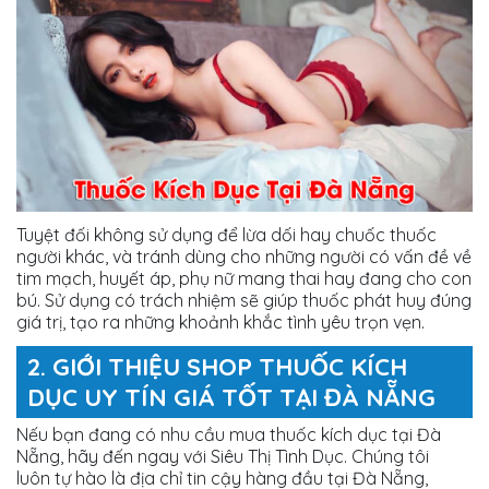
Tuyệt đối không sử dụng để lừa dối hay chuốc thuốc
người khác, và tránh dùng cho những người có vấn đề về
tim mạch, huyết áp, phụ nữ mang thai hay đang cho con
bú. Sử dụng có trách nhiệm sẽ giúp thuốc phát huy đúng
giá trị, tạo ra những khoảnh khắc tình yêu trọn vẹn.
2. GIỚI THIỆU SHOP THUỐC KÍCH
DỤC UY TÍN GIÁ TỐT TẠI ĐÀ NẴNG
Nếu bạn đang có nhu cầu mua thuốc kích dục tại Đà
Nẵng, hãy đến ngay với Siêu Thị Tình Dục. Chúng tôi
luôn tự hào là địa chỉ tin cậy hàng đầu tại Đà Nẵng,