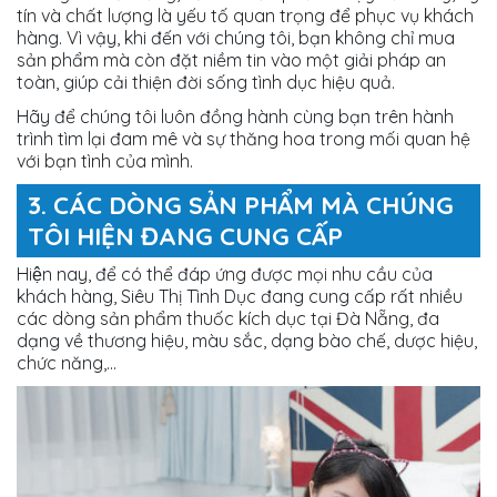
tín và chất lượng là yếu tố quan trọng để phục vụ khách
hàng. Vì vậy, khi đến với chúng tôi, bạn không chỉ mua
sản phẩm mà còn đặt niềm tin vào một giải pháp an
toàn, giúp cải thiện đời sống tình dục hiệu quả.
Hãy để chúng tôi luôn đồng hành cùng bạn trên hành
trình tìm lại đam mê và sự thăng hoa trong mối quan hệ
với bạn tình của mình.
3. CÁC DÒNG SẢN PHẨM MÀ CHÚNG
TÔI HIỆN ĐANG CUNG CẤP
Hiện nay, để có thể đáp ứng được mọi nhu cầu của
khách hàng, Siêu Thị Tình Dục đang cung cấp rất nhiều
các dòng sản phẩm thuốc kích dục tại Đà Nẵng, đa
dạng về thương hiệu, màu sắc, dạng bào chế, dược hiệu,
chức năng,...