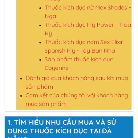
Thuốc kích dục nữ Max Shades -
Nga
Thuốc kích dục Fly Power - Hoa
Kỳ
Thuốc kích dục nam Sex Elixir
Spanish Fly - Tây Ban Nha
Sản phẩm thuốc kích dục
Cayenne
Đánh giá của khách hàng sau khi mua
sản phẩm
Cam kết của chúng tôi với khách hàng
mua sản phẩm
1. TÌM HIỂU NHU CẦU MUA VÀ SỬ
DỤNG THUỐC KÍCH DỤC TẠI ĐÀ