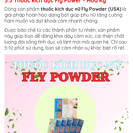
3.5 Thuốc kích dục Fly Power - Hoa Kỳ
Dòng sản phẩm
thuốc kích dục nữ Fly Powder (USA)
là
giải pháp hoàn hảo dạng bột giúp phụ nữ tăng cường
ham muốn và đạt khoái cảm nhanh chóng.
Được bào chế từ các thành phần tự nhiên, sản phẩm
này giúp bạn dễ dàng khơi dậy cảm xúc, cải thiện chất
lượng đời sống tình dục và làm mới mối quan hệ. Chỉ sau
5-10 phút sử dụng, bạn sẽ cảm nhận sự khác biệt rõ rệt.