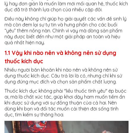
lý hay đơn giản là muốn làm mới mối quan hệ, thuốc kích
dục đã trở thành lựa chọn của nhiều cặp đôi.
Điều này không chỉ giúp họ giải quyết các vấn đề sinh lý
mà còn đem lại sự tự tin và hưng phấn cho các buổi
“yêu” thêm nồng nàn. Chính vì vậy mà dòng sản phẩm
này được biết đến như một giải pháp an toàn và hiệu
quả nhất hiện nay.
1.1 Vậy khi nào nên và không nên sử dụng
thuốc kích dục
Nhiều người băn khoăn khi nào nên và không nên sử
dụng thuốc kích dục. Câu trả lời là có, nhưng chỉ khi sử
dụng đúng mục đích và chọn sản phẩm chất lượng.
Thuốc kích dục không phải "liều thuốc tình yêu" ép buộc
ai, mà là chất xúc tác, giúp khơi dậy ham muốn tiềm ẩn
khi được sử dụng với sự đồng thuận của cả hai. Nên
dùng khi bạn và đối tác muốn cải thiện đời sống tình
dục, tìm kiếm sự thăng hoa.