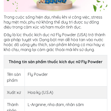
Trong cuộc sống hiện đại, nhiều khi vì công việc, stress
hay mệt mỏi, phụ nữ không thể duy trì được sự đồng
điệu trong cảm xúc và ham muốn tình dục.
Đây là lúc thuốc kích dục nữ Fly Powder (USA) trở thành
giải pháp tuyệt vời. Dạng bột mịn dễ hòa tan vào nước
hoặc đồ uống yêu thích, sản phẩm không có mùi hay vị
khó chịu, mang lại cảm giác thoải mái khi sử dụng.
Thông tin sản phẩm thuốc kích dục nữ Fly Powder
Tên sản
Fly Powder
phẩm
Xuất xứ
Hoa kỳ (U.S.A)
Thành
L-Arginine, nha đam, nhân sâm
phần