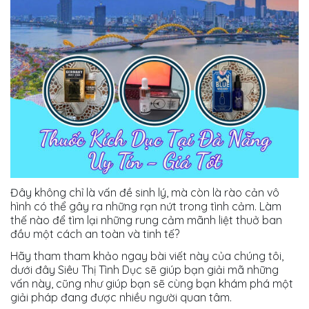
Đây không chỉ là vấn đề sinh lý, mà còn là rào cản vô
hình có thể gây ra những rạn nứt trong tình cảm. Làm
thế nào để tìm lại những rung cảm mãnh liệt thuở ban
đầu một cách an toàn và tinh tế?
Hãy tham tham khảo ngay bài viết này của chúng tôi,
dưới đây Siêu Thị Tình Dục sẽ giúp bạn giải mã những
vấn này, cũng như giúp bạn sẽ cùng bạn khám phá một
giải pháp đang được nhiều người quan tâm.