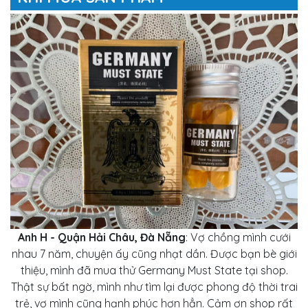
Anh H - Quận Hải Châu, Đà Nẵng
: Vợ chồng mình cưới
nhau 7 năm, chuyện ấy cũng nhạt dần. Được bạn bè giới
thiệu, mình đã mua thử Germany Must State tại shop.
Thật sự bất ngờ, mình như tìm lại được phong độ thời trai
trẻ, vợ mình cũng hạnh phúc hơn hẳn. Cảm ơn shop rất