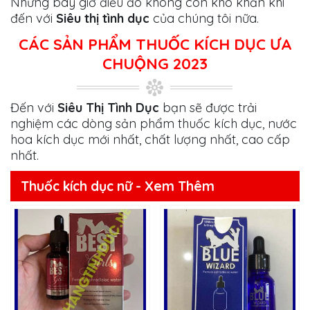
Nhưng bây giờ điều đó không còn khó khăn khi
đến với
Siêu thị tình dục
của chúng tôi nữa.
CÁC SẢN PHẨM THUỐC KÍCH DỤC ƯA
CHUỘNG 2023
Đến với
Siêu Thị Tình Dục
bạn sẽ được trải
nghiệm các dòng sản phẩm thuốc kích dục, nước
hoa kích dục mới nhất, chất lượng nhất, cao cấp
nhất.
Thuốc kích dục nữ - Xem Thêm