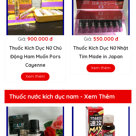
Giá:
900.000 đ
Giá:
550.000 đ
Thuốc Kích Dục Nữ Chủ
Thuốc Kích Dục Nữ Nhật
Động Ham Muốn Pors
Tím Made in Japan
Cayenne
Xem thêm
Xem thêm
Thuốc nước kích dục nam - Xem Thêm