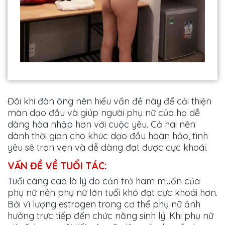
Đôi khi đàn ông nên hiểu vấn đề này để cải thiện
màn dạo đầu và giúp người phụ nữ của họ dễ
dàng hòa nhập hơn với cuộc yêu. Cả hai nên
dành thời gian cho khúc dạo đầu hoàn hảo, tình
yêu sẽ trọn vẹn và dễ dàng đạt được cực khoái.
VẤN ĐỀ VỀ TUỔI TÁC:
Tuổi càng cao là lý do cản trở ham muốn của
phụ nữ nên phụ nữ lớn tuổi khó đạt cực khoái hơn.
Bởi vì lượng estrogen trong cơ thể phụ nữ ảnh
hưởng trực tiếp đến chức năng sinh lý. Khi phụ nữ