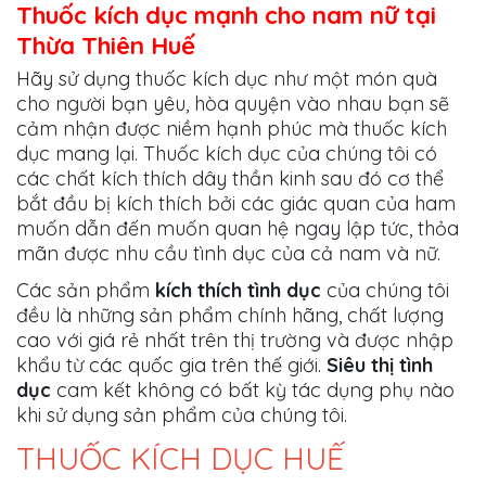
Thuốc kích dục mạnh cho nam nữ tại
Thừa Thiên Huế
Hãy sử dụng thuốc kích dục như một món quà
cho người bạn yêu, hòa quyện vào nhau bạn sẽ
cảm nhận được niềm hạnh phúc mà thuốc kích
dục mang lại. Thuốc kích dục của chúng tôi có
các chất kích thích dây thần kinh sau đó cơ thể
bắt đầu bị kích thích bởi các giác quan của ham
muốn dẫn đến muốn quan hệ ngay lập tức, thỏa
mãn được nhu cầu tình dục của cả nam và nữ.
Các sản phẩm
kích thích tình dục
của chúng tôi
đều là những sản phẩm chính hãng, chất lượng
cao với giá rẻ nhất trên thị trường và được nhập
khẩu từ các quốc gia trên thế giới.
Siêu thị tình
dục
cam kết không có bất kỳ tác dụng phụ nào
khi sử dụng sản phẩm của chúng tôi.
THUỐC KÍCH DỤC HUẾ