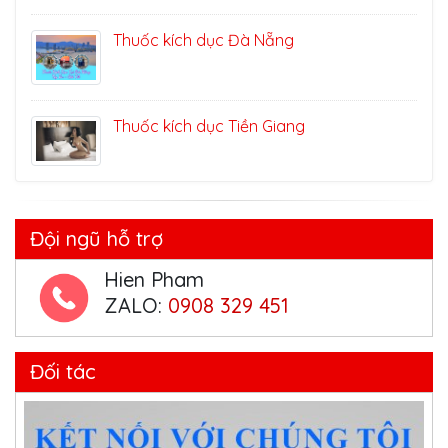
Thuốc kích dục Đà Nẵng
Thuốc kích dục Tiền Giang
Đội ngũ hỗ trợ
Hien Pham
ZALO:
0908 329 451
Đối tác