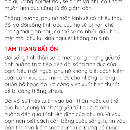
già đi, lượng nội tiết này sẽ giảm và nhu cầu ham
muốn tình dục cũng từ đó giảm dần.
Thông thường, phụ nữ mãn kinh sẽ có nhiều thay
đổi và đời sống tình dục của họ sẽ bị hạn chế.
Trong thời gian này, cơ thể sẽ có nhiều dấu hiệu
mệt mỏi, chu kỳ kinh nguyệt không ổn định.
TÂM TRẠNG BẤT ỔN
Đời sống tinh thần sẽ là một trong những yếu tố
ảnh hưởng trực tiếp đến đời sống tình dục của
bạn. Nếu một người phụ nữ không biết cách kiểm
soát cảm xúc của mình, để cho những lo lắng
buồn bã hoặc áp lực công việc xuất hiện thì rất
dễ bị căng thẳng, stress.
Đối với sự thiếu tự tin vào bản thân hoặc cơ thể
của bạn, cũng là những yếu tố tiêu cực ảnh
hưởng đến quá trình lên đỉnh của phụ nữ. Vì vậy,
bạn nên biết cách cân bằng cuộc sống, tự tin vào
bản thân và kiểm soát cảm xúc. Đừng để cuộc