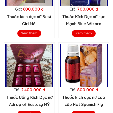
Giá:
600.000 đ
Giá:
700.000 đ
Thuốc kích dục nữ Best
Thuốc Kích Dục nữ cực
Girl Mới
Mạnh Blue Wizard
Xem thêm
Xem thêm
Giá:
2.400.000 đ
Giá:
800.000 đ
Thuốc Uống Kích Dục nữ
Thuốc kích dục nữ cao
Adrop of Ecstasy MỸ
cấp Hot Spanish Fly