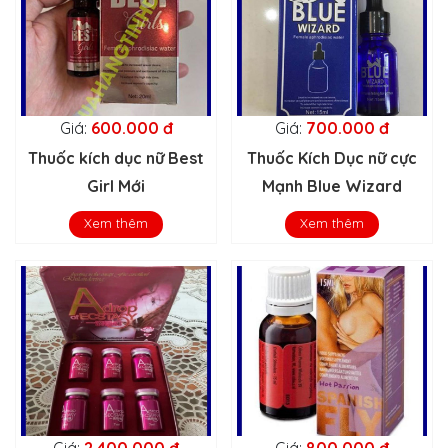
Giá:
600.000 đ
Giá:
700.000 đ
Thuốc kích dục nữ Best
Thuốc Kích Dục nữ cực
Girl Mới
Mạnh Blue Wizard
Xem thêm
Xem thêm
Giá:
2.400.000 đ
Giá:
800.000 đ