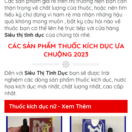
Các sản phẩm giá rẻ trên thị trường hiện bạn cần
thận trọng về chất lượng của thuốc, hoặc nên tìm
hiểu kỹ chứ đừng vì ham rẻ mà nhận những hậu
quả không mong muốn , bất kỳ câu hỏi nào về
thuốc bạn có thể liên hệ trực tiếp với cửa hàng
Siêu thị tình dục
của chúng tôi nhé.
CÁC SẢN PHẨM THUỐC KÍCH DỤC ƯA
CHUỘNG 2023
Đến với
Siêu Thị Tình Dục
bạn sẽ được trải
nghiệm các dòng sản phẩm thuốc kích dục, nước
hoa kích dục mới nhất, chất lượng nhất, cao cấp
nhất.
Thuốc kích dục nữ - Xem Thêm