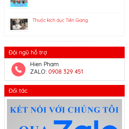
Thuốc kích dục Tiền Giang
Đội ngũ hỗ trợ
Hien Pham
ZALO:
0908 329 451
Đối tác