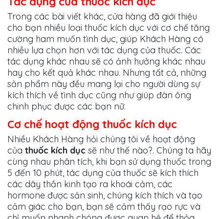
Tác dụng của thuốc kích dục
Trong các bài viết khác, cửa hàng đã giới thiệu
cho bạn nhiều loại thuốc kích dục với cơ chế tăng
cường ham muốn tình dục, giúp Khách Hàng có
nhiều lựa chọn hơn với tác dụng của thuốc. Các
tác dụng khác nhau sẽ có ảnh hưởng khác nhau
hay cho kết quả khác nhau. Nhưng tất cả, những
sản phẩm này đều mang lại cho người dùng sự
kích thích về tình dục cũng như giúp đàn ông
chinh phục được các bạn nữ.
Cơ chế hoạt động thuốc kích dục
Nhiều Khách Hàng hỏi chúng tôi về hoạt động
của
thuốc kích dục
sẽ như thế nào?. Chúng ta hãy
cùng nhau phân tích, khi bạn sử dụng thuốc trong
5 đến 10 phút, tác dụng của thuốc sẽ kích thích
các dây thần kinh tạo ra khoái cảm, các
hormone được sản sinh, chúng kích thích và tạo
cảm giác cho bạn, bạn sẽ cảm thấy rạo rực và
chỉ muốn nhanh chóng được quan hệ để thỏa