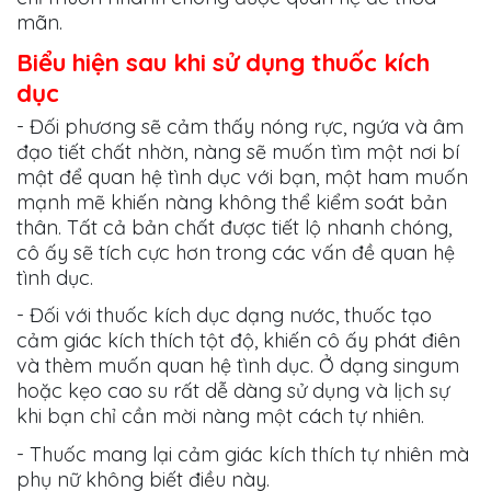
mãn.
Biểu hiện sau khi sử dụng thuốc kích
dục
- Đối phương sẽ cảm thấy nóng rực, ngứa và âm
đạo tiết chất nhờn, nàng sẽ muốn tìm một nơi bí
mật để quan hệ tình dục với bạn, một ham muốn
mạnh mẽ khiến nàng không thể kiểm soát bản
thân. Tất cả bản chất được tiết lộ nhanh chóng,
cô ấy sẽ tích cực hơn trong các vấn đề quan hệ
tình dục.
- Đối với thuốc kích dục dạng nước, thuốc tạo
cảm giác kích thích tột độ, khiến cô ấy phát điên
và thèm muốn quan hệ tình dục. Ở dạng singum
hoặc kẹo cao su rất dễ dàng sử dụng và lịch sự
khi bạn chỉ cần mời nàng một cách tự nhiên.
- Thuốc mang lại cảm giác kích thích tự nhiên mà
phụ nữ không biết điều này.