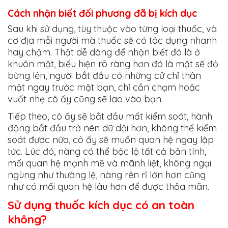
Cách nhận biết đối phương đã bị kích dục
Sau khi sử dụng, tùy thuộc vào từng loại thuốc, và
cơ địa mỗi người mà thuốc sẽ có tác dụng nhanh
hay chậm. Thật dễ dàng để nhận biết đó là ở
khuôn mặt, biểu hiện rõ ràng hơn đó là mặt sẽ đỏ
bừng lên, người bắt đầu có những cử chỉ thân
mật ngay trước mặt bạn, chỉ cần chạm hoặc
vuốt nhẹ cô ấy cũng sẽ lao vào bạn.
Tiếp theo, cô ấy sẽ bắt đầu mất kiểm soát, hành
động bắt đầu trở nên dữ dội hơn, không thể kiểm
soát được nữa, cô ấy sẽ muốn quan hệ ngay lập
tức. Lúc đó, nàng có thể bộc lộ tất cả bản tính,
mối quan hệ mạnh mẽ và mãnh liệt, không ngại
ngùng như thường lệ, nàng rên rỉ lớn hơn cũng
như có mối quan hệ lâu hơn để được thỏa mãn.
Sử dụng thuốc kích dục có an toàn
không?