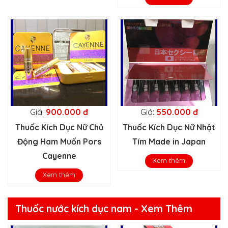
Giá:
900.000 đ
Giá:
550.000 đ
Thuốc Kích Dục Nữ Chủ
Thuốc Kích Dục Nữ Nhật
Động Ham Muốn Pors
Tím Made in Japan
Cayenne
Xem thêm
Xem thêm
Thuốc nước kích dục nam - Xem Thêm