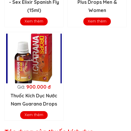
- Sex Elixir Spanish Fly
Plus Drops Men &
(15ml)
Women
Xem thêm
Xem thêm
Giá:
900.000 đ
Thuốc Kích Dục Nước
Nam Guarana Drops
Xem thêm