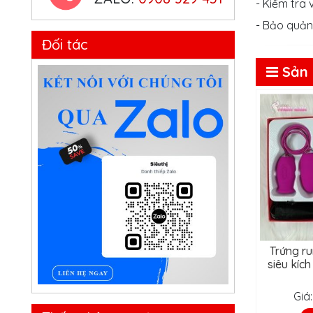
- Kiểm tra
- Bảo quản
Đối tác
Sản
Trứng ru
siêu kíc
Giá