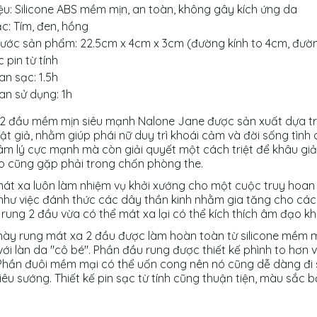
iệu: Silicone ABS mềm mịn, an toàn, không gây kích ứng da
c: Tím, đen, hồng
hước sản phẩm: 22.5cm x 4cm x 3cm (đường kính to 4cm, đườ
c pin từ tính
an sạc: 1.5h
ian sử dụng: 1h
2 đầu mềm mịn siêu mạnh Nalone Jane được sản xuất dựa t
ật giả, nhằm giúp phái nữ duy trì khoái cảm và đời sống tì
tâm lý cực mạnh mà còn giải quyết một cách triệt để khâu giả
o cũng gặp phải trong chốn phòng the.
át xa luôn làm nhiệm vụ khởi xướng cho một cuộc truy hoan đ
hư việc đánh thức các dây thần kinh nhằm gia tăng cho các
 rung 2 đầu vừa có thể mát xa lại có thể kích thích âm đạo k
chày rung mát xa 2 đầu được làm hoàn toàn từ silicone mềm 
với làn da "cô bé". Phần đầu rung được thiết kế phình to hơn 
hần đuôi mềm mại có thể uốn cong nên nó cũng dễ dàng đi s
iêu sướng. Thiết kế pin sạc từ tính cũng thuận tiện, màu sắc