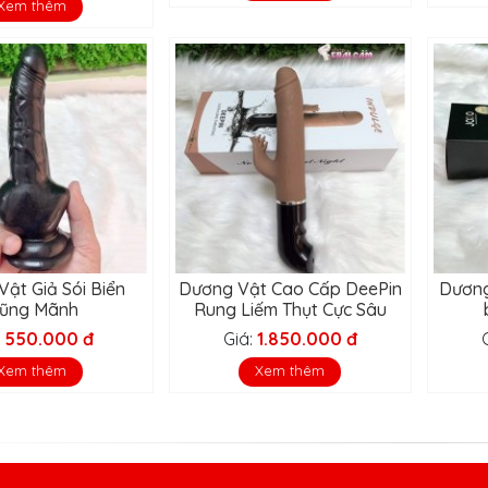
Xem thêm
ật Giả Sói Biển
Dương Vật Cao Cấp DeePin
Dương
ũng Mãnh
Rung Liếm Thụt Cực Sâu
:
550.000 đ
Giá:
1.850.000 đ
Xem thêm
Xem thêm