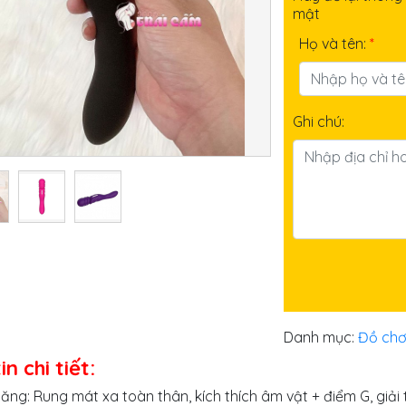
mật
Họ và tên:
*
Ghi chú:
Danh mục:
Đồ chơi
n chi tiết:
ăng: Rung mát xa toàn thân, kích thích âm vật + điểm G, giải 