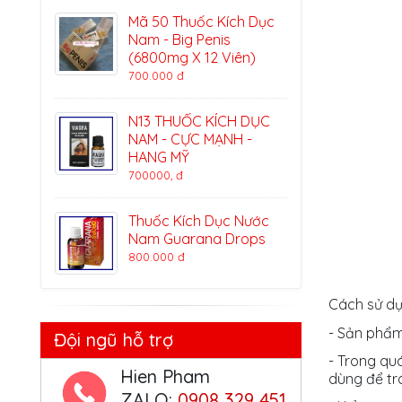
Mã 50 Thuốc Kích Dục
Nam - Big Penis
(6800mg X 12 Viên)
700.000 đ
N13 THUỐC KÍCH DỤC
NAM - CỰC MẠNH -
HANG MỸ
700000, đ
Thuốc Kích Dục Nước
Nam Guarana Drops
800.000 đ
Cách sử d
- Sản phẩm
Đội ngũ hỗ trợ
- Trong qu
Hien Pham
dùng để tr
ZALO:
0908 329 451