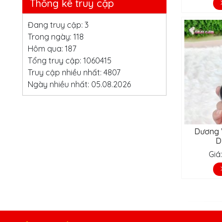
Thống kê truy cập
Đang truy cập: 3
Trong ngày: 118
Hôm qua: 187
Tổng truy cập: 1060415
Truy cập nhiều nhất: 4807
Ngày nhiều nhất: 05.08.2026
Dương V
D
Giá