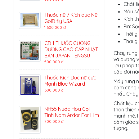
Chất l
Màu sắ
Thuốc nữ 7 Kích dục Nữ
Kích t
GolD fly USA
Pin: Sạ
1.600.000 đ
Thời gi
Thời g
CD 1 THUỐC CƯỜNG
DƯƠNG CAO CẤP NHẬT
Chày rung 
BẢN JAPAN TENGSU
và dương v
500.000 đ
liệu pháp 
cặp đôi nà
Thuốc Kích Dục nữ cực
Máy rung m
Mạnh Blue Wizard
cảm cũng n
600.000 đ
nhất. Chày
Chất liệu 
NH55 Nước Hoa Gợi
thân thiện 
Tình Nam Ardor For Him
mạnh mẽ. P
700.000 đ
cảm giác s
tượng.