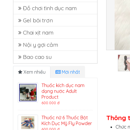
Đồ chơi tình dục nam
Gel bôi trơn
Chai xịt nam
Nội y gợi cảm
Bao cao su
Xem nhiều
Mới nhất
Thuốc kích dục nam
dạng nước Adult
Product
600.000 đ
Thông ti
Thuốc nữ 6 Thuốc Bột
Kích Dục Mỹ Fly Powder
Chức n
600.000 đ