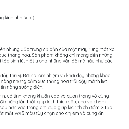
ng kính nhỏ 3cm)
rên những đặc trưng cơ bản của một máy rung mát xa
nh dục thăng hoa. Sản phẩm không chỉ mang đến những
i tỏa sinh lý, một trong những vấn đề mà hầu như các
ầy thú vị. Bởi nó làm nhiệm vụ khơi dậy những khoái
 nàng những cảm xúc thăng hoa trỗi dậy mãnh liệt
hiến nàng sướng điên.
mịn, có tính kháng khuẩn cao và quan trọng vô cùng
với những lằn thắt giúp kích thích sâu, cho va chạm
âu hơn vào trong âm đạo giúp kích thích điểm G tạo
 bắt mắt với 3 màu tùy chọn cho chị em vô cùng ấn