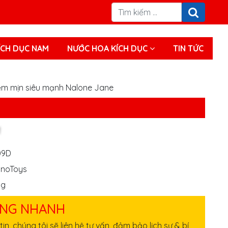
́CH DỤC NAM
NƯỚC HOA KÍCH DỤC
TIN TỨC
ềm mịn siêu mạnh Nalone Jane
09D
anoToys
ng
NG NHANH
tin, chúng tôi sẽ liên hệ tư vấn, đảm bảo lịch sự & bí