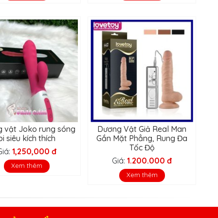
 vật Joko rung sóng
Dương Vật Giả Real Man
bi siêu kích thích
Gắn Mặt Phẳng, Rung Đa
Tốc Độ
Giá:
1,250,000 đ
Giá:
1.200.000 đ
Xem thêm
Xem thêm