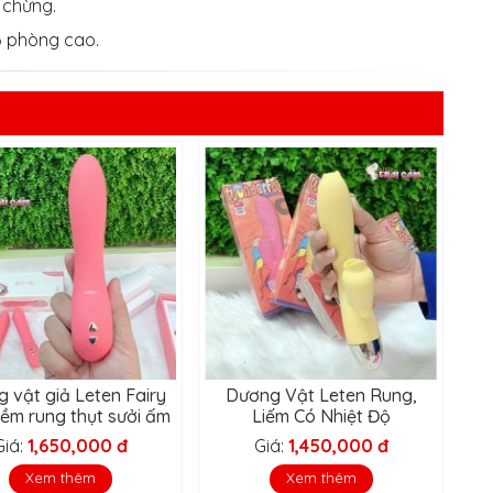
a chừng.
độ phòng cao.
 vật giả Leten Fairy
Dương Vật Leten Rung,
mềm rung thụt sưởi ấm
Liếm Có Nhiệt Độ
Giá:
1,650,000 đ
Giá:
1,450,000 đ
Xem thêm
Xem thêm