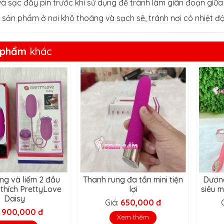
 và sạc đầy pin trước khi sử dụng để tránh làm giãn đoạn giữ
 sản phẩm ở nơi khô thoáng và sạch sẽ, tránh nơi có nhiệt 
 phẩm
khác
ng và liếm 2 đầu
Thanh rung đa tần mini tiện
Dương
h thích PrettyLove
lợi
siêu 
Daisy
Giá:
650,000 đ
:
900,000 đ
Xem thêm