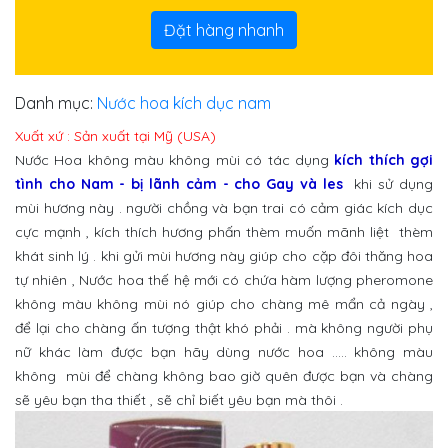
Đặt hàng nhanh
Danh mục:
Nước hoa kích dục nam
Xuất xứ : Sản xuất tại Mỹ (USA)
Nước Hoa không màu không mùi có tác dụng
kích thích gợi
tình cho Nam - bị lãnh cảm - cho Gay và les
khi sử dụng
mùi hương này . người chồng và bạn trai có cảm giác kích dục
cực mạnh , kích thích hương phấn thèm muốn mãnh liệt thèm
khát sinh lý . khi gửi mùi hương này giúp cho cặp đôi thăng hoa
tự nhiên , Nước hoa thế hệ mới có chứa hàm lượng pheromone
không màu không mùi nó giúp cho chàng mê mẩn cả ngày ,
để lại cho chàng ấn tượng thật khó phải . mà không người phụ
nữ khác làm được bạn hãy dùng nước hoa ..... không màu
không mùi để chàng không bao giờ quên được bạn và chàng
sẽ yêu bạn tha thiết , sẽ chỉ biết yêu bạn mà thôi .