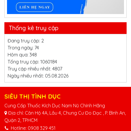
Thống kê truy cập
Đang truy cập: 2
Trong ngày: 74
Hôm qua: 348
Tổng truy cập: 1060184
Truy cập nhiều nhất: 4807
Ngày nhiều nhất: 05.08.2026
SIÊU THỊ TÌNH DỤC
Cung Cấp Thuốc Kích Dục Nam Nũ Chính Hãng
Địa chỉ: Căn Hộ 4A, Lầu 4, Chung Cư Đo Đạc , P. Bình An,
Quận 2, TPHCM
Hotline:
0908 329 451