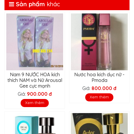
Sản phẩm
khác
Nam 9 NƯỚC HOA kích
Nước hoa kích dục nữ -
thích NAM và Nữ Arousal
Pmoda
Gee cực mạnh
Giá:
800.000 đ
Giá:
900.000 đ
Xem thêm
Xem thêm