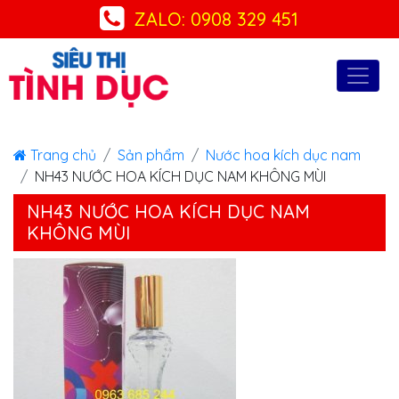
ZALO: 0908 329 451
Trang chủ
Sản phẩm
Nước hoa kích dục nam
NH43 NƯỚC HOA KÍCH DỤC NAM KHÔNG MÙI
NH43 NƯỚC HOA KÍCH DỤC NAM
KHÔNG MÙI