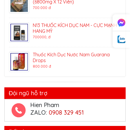
(6800mg X 12 Viên)
700.000 đ
N13 THUỐC KÍCH DỤC NAM - CỰC MẠNH -
HANG MỸ
700000, đ
Thuốc Kích Dục Nước Nam Guarana
Drops
800.000 đ
Đội ngũ hỗ trợ
Hien Pham
ZALO:
0908 329 451