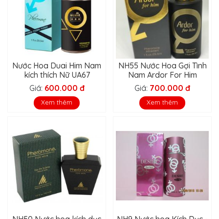
Nước Hoa Duai Him Nam
NH55 Nước Hoa Gợi Tình
kích thích Nữ UA67
Nam Ardor For Him
Giá:
600.000 đ
Giá:
700.000 đ
Xem thêm
Xem thêm