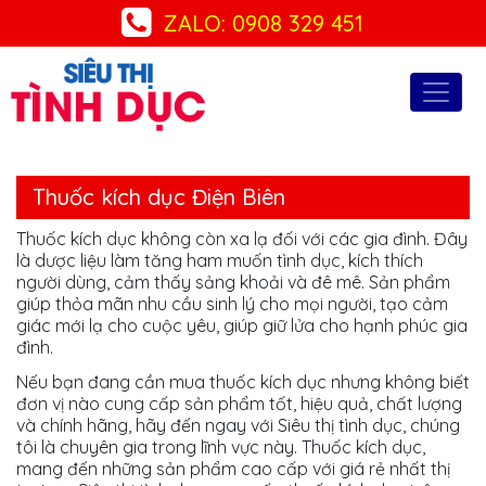
ZALO: 0908 329 451
Thuốc kích dục Điện Biên
Thuốc kích dục không còn xa lạ đối với các gia đình. Đây
là dược liệu làm tăng ham muốn tình dục, kích thích
người dùng, cảm thấy sảng khoải và đê mê. Sản phẩm
giúp thỏa mãn nhu cầu sinh lý cho mọi người, tạo cảm
giác mới lạ cho cuộc yêu, giúp giữ lửa cho hạnh phúc gia
đình.
Nếu bạn đang cần mua thuốc kích dục nhưng không biết
đơn vị nào cung cấp sản phẩm tốt, hiệu quả, chất lượng
và chính hãng, hãy đến ngay với Siêu thị tình dục, chúng
tôi là chuyên gia trong lĩnh vực này. Thuốc kích dục,
mang đến những sản phẩm cao cấp với giá rẻ nhất thị