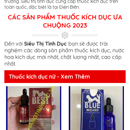
trường. Siêu thị tình dục cung cấp thuốc kích dục trên
toàn quốc, đặc biệt là tại Điện Biên.
CÁC SẢN PHẨM THUỐC KÍCH DỤC ƯA
CHUỘNG 2023
Đến với
Siêu Thị Tình Dục
bạn sẽ được trải
nghiệm các dòng sản phẩm thuốc kích dục, nước
hoa kích dục mới nhất, chất lượng nhất, cao cấp
nhất.
Thuốc kích dục nữ - Xem Thêm