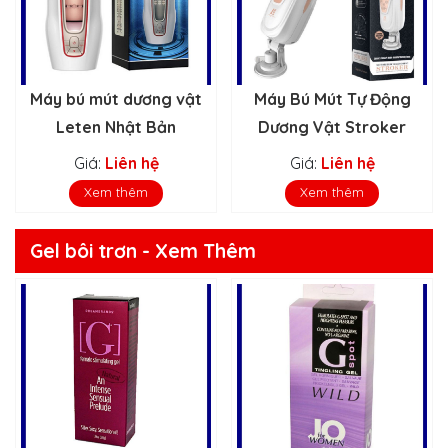
Máy bú mút dương vật
Máy Bú Mút Tự Động
Leten Nhật Bản
Dương Vật Stroker
Giá:
Liên hệ
Giá:
Liên hệ
Xem thêm
Xem thêm
Gel bôi trơn - Xem Thêm