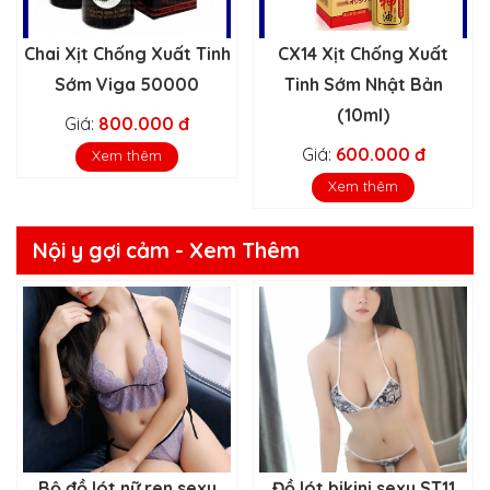
Chai Xịt Chống Xuất Tinh
CX14 Xịt Chống Xuất
Sớm Viga 50000
Tinh Sớm Nhật Bản
(10ml)
Giá:
800.000 đ
Giá:
600.000 đ
Xem thêm
Xem thêm
Nội y gợi cảm - Xem Thêm
Bộ đồ lót nữ ren sexy
Đồ lót bikini sexy ST11