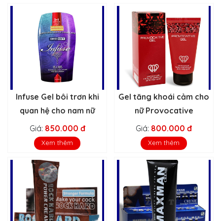
Infuse Gel bôi trơn khi
Gel tăng khoái cảm cho
quan hệ cho nam nữ
nữ Provocative
Giá:
850.000 đ
Giá:
800.000 đ
Xem thêm
Xem thêm