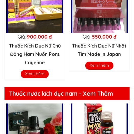
Giá:
900.000 đ
Giá:
550.000 đ
Thuốc Kích Dục Nữ Chủ
Thuốc Kích Dục Nữ Nhật
Động Ham Muốn Pors
Tím Made in Japan
Cayenne
Xem thêm
Xem thêm
Thuốc nước kích dục nam - Xem Thêm