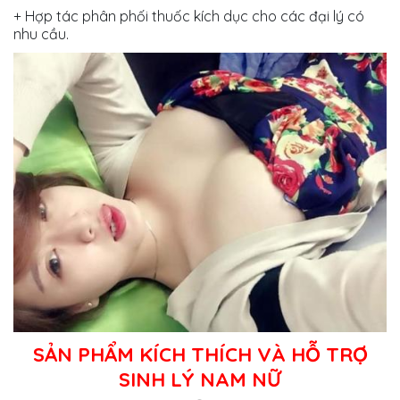
+ Hợp tác phân phối thuốc kích dục cho các đại lý có
nhu cầu.
SẢN PHẨM KÍCH THÍCH VÀ HỖ TRỢ
SINH LÝ NAM NỮ