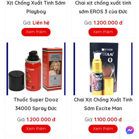
Xịt Chống Xuất Tinh Sớm
Chai xịt chống xuất tinh
Playboy
sớm EROS 3 của Đức
Giá:
Liên hệ
Giá:
1.200.000 đ
Xem thêm
Xem thêm
Thuốc Super Dooz
Chai Xịt Chống Xuất Tinh
34000 Spray Đức
Sớm Excite Man
Giá:
1.200.000 đ
Giá:
1.100.000 đ
Xem thêm
Xem thêm