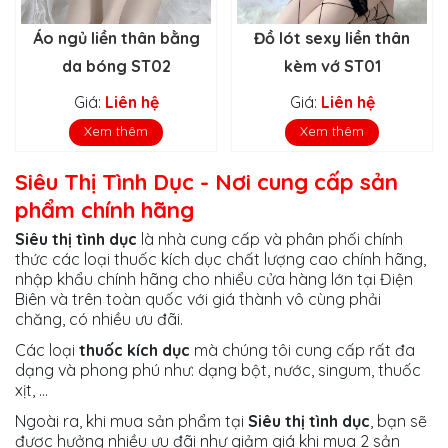
Áo ngủ liền thân bằng
Đồ lót sexy liền thân
da bóng ST02
kèm vớ ST01
Giá:
Liên hệ
Giá:
Liên hệ
Xem thêm
Xem thêm
Siêu Thị Tình Dục - Nơi cung cấp sản
phẩm chính hãng
Siêu thị tình dục
là nhà cung cấp và phân phối chính
thức các loại thuốc kích dục chất lượng cao chính hãng,
nhập khẩu chính hãng cho nhiểu cửa hàng lớn tại Điện
Biên và trên toàn quốc với giá thành vô cùng phải
chăng, có nhiều ưu đãi.
Các loại
thuốc kích dục
mà chúng tôi cung cấp rất đa
dạng và phong phú như: dạng bột, nước, singum, thuốc
xịt, ...
Ngoài ra, khi mua sản phẩm tại
Siêu thị tình dục
, bạn sẽ
được hưởng nhiều ưu đãi như giảm giá khi mua 2 sản