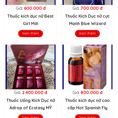
Giá:
600.000 đ
Giá:
700.000 đ
Thuốc kích dục nữ Best
Thuốc Kích Dục nữ cực
Girl Mới
Mạnh Blue Wizard
Xem thêm
Xem thêm
Giá:
2.400.000 đ
Giá:
800.000 đ
Thuốc Uống Kích Dục nữ
Thuốc kích dục nữ cao
Adrop of Ecstasy MỸ
cấp Hot Spanish Fly
Xem thêm
Xem thêm