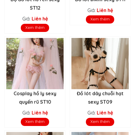
ST12
Giá:
Liên hệ
Giá:
Liên hệ
Xem thêm
Xem thêm
Cosplay hồ ly sexy
Đồ lót dây chuỗi hạt
quyến rũ ST10
sexy ST09
Giá:
Liên hệ
Giá:
Liên hệ
Xem thêm
Xem thêm