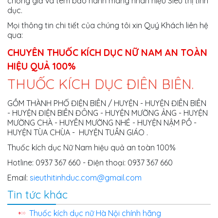
chống giả và tem bảo hành mang nhãn hiệu Siêu thị tình
dục.
Mọi thông tin chi tiết của chúng tôi xin Quý Khách liên hệ
qua:
CHUYÊN THUỐC KÍCH DỤC NỮ NAM AN TOÀN
HIỆU QUẢ 100%
THUỐC KÍCH DỤC ĐIÊN BIÊN.
GỒM THÀNH PHỐ ĐIỆN BIÊN / HUYỆN - HUYỆN ĐIÊN BIÊN
- HUYỆN ĐIỆN BIÊN ĐÔNG - HUYỆN MƯỜNG ẢNG - HUYỆN
MƯỜNG CHÀ - HUYÊN MƯỜNG NHÉ - HUYỆN NẬM PỒ -
HUYỆN TÙA CHÙA - HUYỆN TUẦN GIÁO .
Thuốc kích dục Nữ Nam hiệu quả an toàn 100%
Hotline: 0937 367 660 - Điện thoại: 0937 367 660
Email:
sieuthitinhduc.com@gmail.com
Tin tức khác
Thuốc kích dục nữ Hà Nội chính hãng