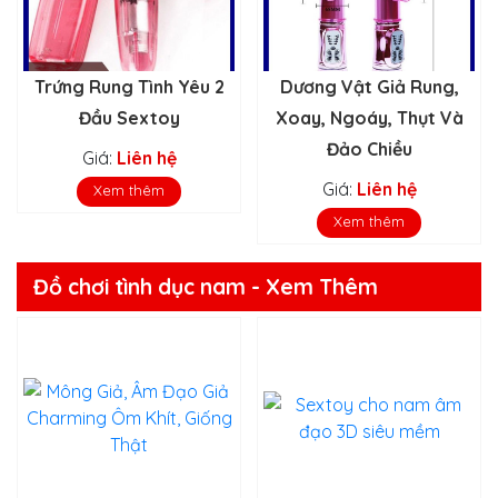
Trứng Rung Tình Yêu 2
Dương Vật Giả Rung,
Đầu Sextoy
Xoay, Ngoáy, Thụt Và
Đảo Chiều
Giá:
Liên hệ
Giá:
Liên hệ
Xem thêm
Xem thêm
Đồ chơi tình dục nam - Xem Thêm