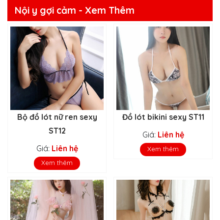
Nội y gợi cảm - Xem Thêm
Bộ đồ lót nữ ren sexy
Đồ lót bikini sexy ST11
ST12
Giá:
Liên hệ
Giá:
Liên hệ
Xem thêm
Xem thêm