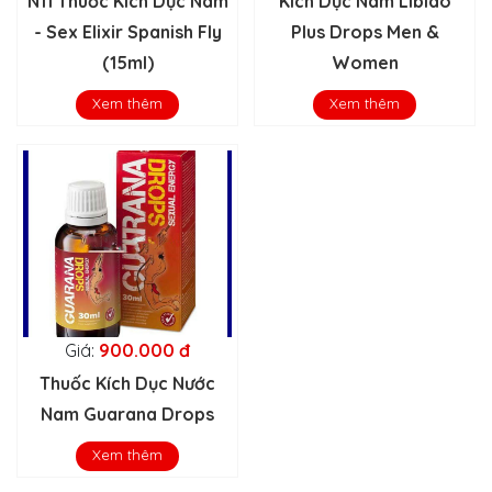
N11 Thuốc Kích Dục Nam
Kích Dục Nam Libido
- Sex Elixir Spanish Fly
Plus Drops Men &
(15ml)
Women
Xem thêm
Xem thêm
Giá:
900.000 đ
Thuốc Kích Dục Nước
Nam Guarana Drops
Xem thêm