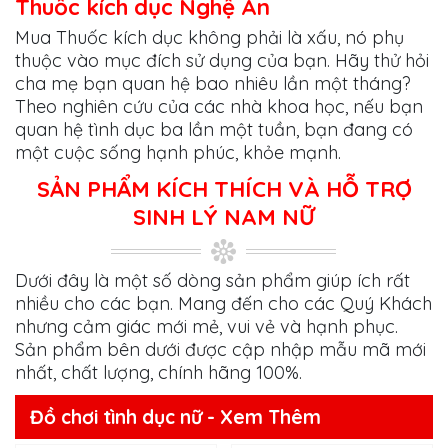
Thuốc kích dục Nghệ An
Mua Thuốc kích dục không phải là xấu, nó phụ
thuộc vào mục đích sử dụng của bạn. Hãy thử hỏi
cha mẹ bạn quan hệ bao nhiêu lần một tháng?
Theo nghiên cứu của các nhà khoa học, nếu bạn
quan hệ tình dục ba lần một tuần, bạn đang có
một cuộc sống hạnh phúc, khỏe mạnh.
SẢN PHẨM KÍCH THÍCH VÀ HỖ TRỢ
SINH LÝ NAM NỮ
Dưới đây là một số dòng sản phẩm giúp ích rất
nhiều cho các bạn. Mang đến cho các Quý Khách
nhưng cảm giác mới mẻ, vui vẻ và hạnh phục.
Sản phẩm bên dưới được cập nhập mẫu mã mới
nhất, chất lượng, chính hãng 100%.
Đồ chơi tình dục nữ - Xem Thêm