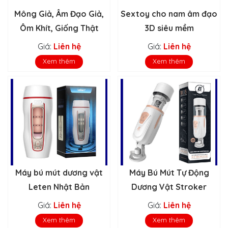
Mông Giả, Âm Đạo Giả,
Sextoy cho nam âm đạo
Ôm Khít, Giống Thật
3D siêu mềm
Giá:
Liên hệ
Giá:
Liên hệ
Xem thêm
Xem thêm
Máy bú mút dương vật
Máy Bú Mút Tự Động
Leten Nhật Bản
Dương Vật Stroker
Giá:
Liên hệ
Giá:
Liên hệ
Xem thêm
Xem thêm