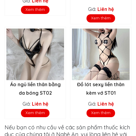
Giá:
Liên hệ
Giá:
Liên hệ
Xem thêm
Xem thêm
Áo ngủ liền thân bằng
Đồ lót sexy liền thân
da bóng ST02
kèm vớ ST01
Giá:
Liên hệ
Giá:
Liên hệ
Xem thêm
Xem thêm
Nếu bạn có nhu cầu về các sản phẩm thuốc kích
dục của chúng tôi ở Nghệ An, vui lòng liên hệ với