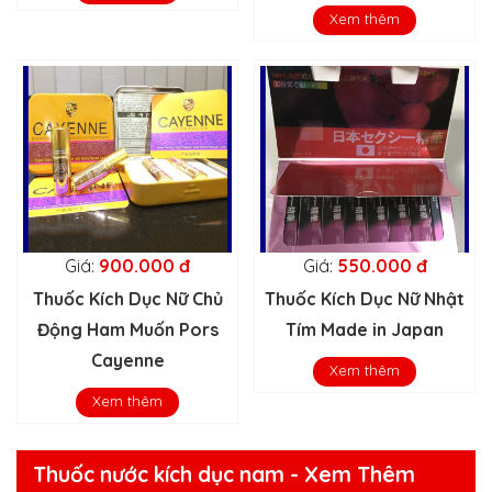
Xem thêm
Giá:
900.000 đ
Giá:
550.000 đ
Thuốc Kích Dục Nữ Chủ
Thuốc Kích Dục Nữ Nhật
Động Ham Muốn Pors
Tím Made in Japan
Cayenne
Xem thêm
Xem thêm
Thuốc nước kích dục nam - Xem Thêm