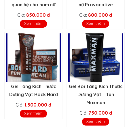
quan hệ cho nam nữ
nữ Provocative
Giá:
850.000 đ
Giá:
800.000 đ
Xem thêm
Xem thêm
Gel Tăng Kích Thước
Gel Bôi Tăng Kích Thước
Dương Vật Rock Hard
Dương Vật Titan
Maxman
Giá:
1.500.000 đ
Giá:
750.000 đ
Xem thêm
Xem thêm