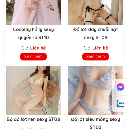
Cosplay hồ ly sexy
Đồ lót dây chuỗi hạt
quyến rũ ST10
sexy ST09
Giá:
Liên hệ
Giá:
Liên hệ
Xem thêm
Xem thêm
Bộ đồ lót ren sexy ST08
Đồ lót siêu mỏng sexy
ST03